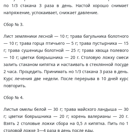
по 1/3 стакана 3 раза в день. Настой хорошо снимает
напряжение, успока­ивает, снижает давление.
Сбор № 3.
Лист земляники лесной — 10 г; трава багульника болотного
— 10 г; трава горца птичьего — 5 г; трава пустырника — 15
г; трава сушеницы болотной — 25 г; трава хвоща полевого
— 10 г; цветки боярышника — 20 г. Столовую ложку смеси
залить стаканом кипят­ка и настаивать в стеклянной посуде
2 часа. Проце­дить. Принимать но 1/3 стакана 3 раза в день.
Курс лечения две недели. После перерыва в 10 дней курс
повторить.
Сбор № 4.
Листья омелы белой — 30 г; трава майского лан­дыша — 30
г; цветки боярышника — 20 г; корень ва­лерианы — 20 г.
Взять 2 столовые ложки сбора на 0,5 л кипятка. Пить по 1
столовой ложке 3—4 раза в день после еды.