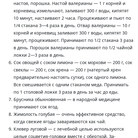
настоя, порошка. Настой валерианы — 1 г корней и
корневищ из­мельчают, заливают 300 г воды, кипятят
10 минут, настаивают 2 часа. Процеживают и пьют по
1/4 ста­кана 3—4 раза в день. Отвар валерианы — 10 г
корней и корневищ зали­вают 300 г воды, кипятят 30
минут, процеживают. Принимают по 1/2 стакана 3 раза
в день. Порошок валерианы принимают по 1/2 чайной
ложки 2—3 раза в день.
Сок овощей с соком лимона — сок моркови — 200 г, сок
свеклы — 200 г, сок хрена — 200 г (натертый хрен
предварительно настоять сутки), сок одно­го лимона.
Все смешивается с одним стаканом меда. Принимать
по 1 столовой ложке 3 раза в день за час до еды.
Брусника обыкновенная — в народной медици­не
принимают сок ягод.
Жимолость голубая — очень эффективное средство,
когда свежие ягоды завариваются как чай.
Клевер луговой — с лечебной целью использу­ются
целые соцветия-головки вместе с оберткой. За­