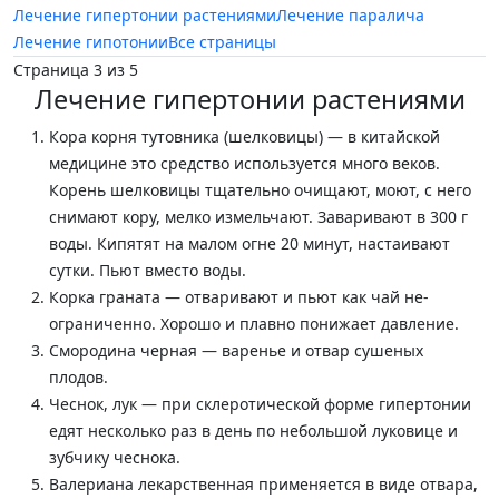
Лечение гипертонии растениями
Лечение паралича
Лечение гипотонии
Все страницы
Страница 3 из 5
Лечение гипертонии растениями
Кора корня тутовника (шелковицы) — в китай­ской
медицине это средство используется много ве­ков.
Корень шелковицы тщательно очищают, моют, с него
снимают кору, мелко измельчают. Заваривают в 300 г
воды. Кипятят на малом огне 20 минут, наста­ивают
сутки. Пьют вместо воды.
Корка граната — отваривают и пьют как чай не­
ограниченно. Хорошо и плавно понижает давление.
Смородина черная — варенье и отвар сушеных
плодов.
Чеснок, лук — при склеротической форме ги­пертонии
едят несколько раз в день по небольшой луковице и
зубчику чеснока.
Валериана лекарственная применяется в виде отвара,