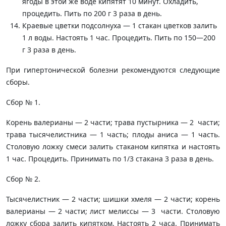
ягоды в этой же воде кипятят 10 минут. Охладить,
процедить. Пить по 200 г 3 раза в день.
Краевые цветки подсолнуха — 1 стакан цвет­ков залить
1 л воды. Настоять 1 час. Процедить. Пить по 150—200
г 3 раза в день.
При гипертонической болезни рекомендуются следующие
сборы.
Сбор № 1.
Корень валерианы — 2 части; трава пустырника — 2 части;
трава тысячелистника — 1 часть; плоды ани­са — 1 часть.
Столовую ложку смеси залить стака­ном кипятка и настоять
1 час. Процедить. Прини­мать по 1/3 стакана 3 раза в день.
Сбор № 2.
Тысячелистник — 2 части; шишки хмеля — 2 час­ти; корень
валерианы — 2 части; лист мелиссы — 3 части. Столовую
ложку сбора залить кипятком. Настоять 2 часа. Принимать